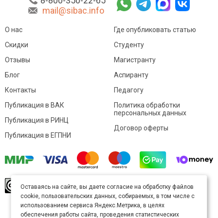
8-800-350-22-65
mail@sibac.info
О нас
Где опубликовать статью
Скидки
Студенту
Отзывы
Магистранту
Блог
Аспиранту
Контакты
Педагогу
Публикация в ВАК
Политика обработки
персональных данных
Публикация в РИНЦ
Договор оферты
Публикация в ЕГПНИ
© Sibac.info 2026. Все права защищены.
Это
Оставаясь на сайте, вы даете согласие на обработку файлов
произведение доступно по
лицензии Creative
cookie, пользовательских данных, собираемых, в том числе с
Commons «Attribution» («Атрибуция») 4.0
Непортированная
.
использованием сервиса Яндекс.Метрика, в целях
Карта сайта
обеспечения работы сайта, проведения статистических