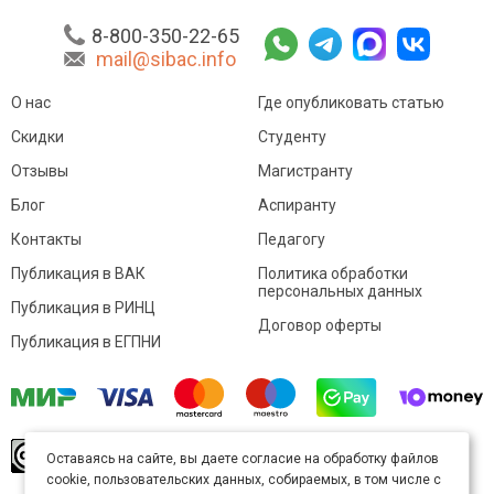
8-800-350-22-65
mail@sibac.info
О нас
Где опубликовать статью
Скидки
Студенту
Отзывы
Магистранту
Блог
Аспиранту
Контакты
Педагогу
Публикация в ВАК
Политика обработки
персональных данных
Публикация в РИНЦ
Договор оферты
Публикация в ЕГПНИ
© Sibac.info 2026. Все права защищены.
Это
Оставаясь на сайте, вы даете согласие на обработку файлов
произведение доступно по
лицензии Creative
cookie, пользовательских данных, собираемых, в том числе с
Commons «Attribution» («Атрибуция») 4.0