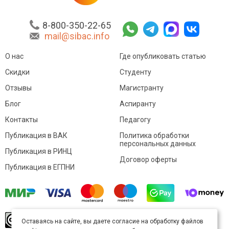
8-800-350-22-65
mail@sibac.info
О нас
Где опубликовать статью
Скидки
Студенту
Отзывы
Магистранту
Блог
Аспиранту
Контакты
Педагогу
Публикация в ВАК
Политика обработки
персональных данных
Публикация в РИНЦ
Договор оферты
Публикация в ЕГПНИ
© Sibac.info 2026. Все права защищены.
Это
Оставаясь на сайте, вы даете согласие на обработку файлов
произведение доступно по
лицензии Creative