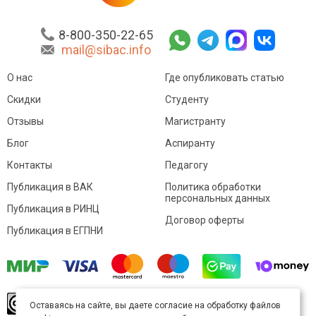
8-800-350-22-65
mail@sibac.info
О нас
Где опубликовать статью
Скидки
Студенту
Отзывы
Магистранту
Блог
Аспиранту
Контакты
Педагогу
Публикация в ВАК
Политика обработки
персональных данных
Публикация в РИНЦ
Договор оферты
Публикация в ЕГПНИ
© Sibac.info 2026. Все права защищены.
Это
Оставаясь на сайте, вы даете согласие на обработку файлов
произведение доступно по
лицензии Creative