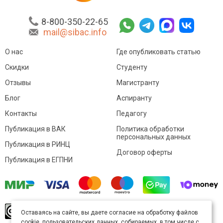
8-800-350-22-65
mail@sibac.info
О нас
Где опубликовать статью
Скидки
Студенту
Отзывы
Магистранту
Блог
Аспиранту
Контакты
Педагогу
Публикация в ВАК
Политика обработки
персональных данных
Публикация в РИНЦ
Договор оферты
Публикация в ЕГПНИ
© Sibac.info 2026. Все права защищены.
Это
Оставаясь на сайте, вы даете согласие на обработку файлов
произведение доступно по
лицензии Creative
cookie, пользовательских данных, собираемых, в том числе с