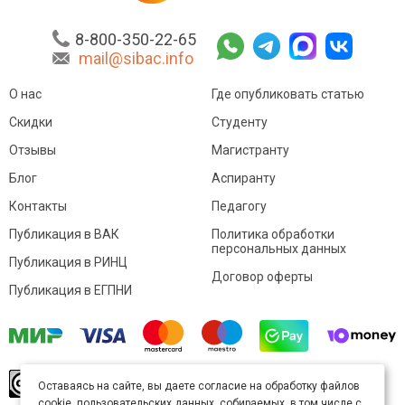
8-800-350-22-65
mail@sibac.info
О нас
Где опубликовать статью
Скидки
Студенту
Отзывы
Магистранту
Блог
Аспиранту
Контакты
Педагогу
Публикация в ВАК
Политика обработки
персональных данных
Публикация в РИНЦ
Договор оферты
Публикация в ЕГПНИ
© Sibac.info 2026. Все права защищены.
Это
Оставаясь на сайте, вы даете согласие на обработку файлов
произведение доступно по
лицензии Creative
cookie, пользовательских данных, собираемых, в том числе с