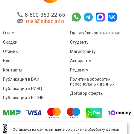
8-800-350-22-65
mail@sibac.info
О нас
Где опубликовать статью
Скидки
Студенту
Отзывы
Магистранту
Блог
Аспиранту
Контакты
Педагогу
Публикация в ВАК
Политика обработки
персональных данных
Публикация в РИНЦ
Договор оферты
Публикация в ЕГПНИ
© Sibac.info 2026. Все права защищены.
Это
Оставаясь на сайте, вы даете согласие на обработку файлов
произведение доступно по
лицензии Creative