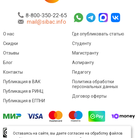
8-800-350-22-65
mail@sibac.info
О нас
Где опубликовать статью
Скидки
Студенту
Отзывы
Магистранту
Блог
Аспиранту
Контакты
Педагогу
Публикация в ВАК
Политика обработки
персональных данных
Публикация в РИНЦ
Договор оферты
Публикация в ЕГПНИ
© Sibac.info 2026. Все права защищены.
Это
Оставаясь на сайте, вы даете согласие на обработку файлов
произведение доступно по
лицензии Creative