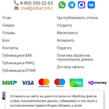
8-800-350-22-65
mail@sibac.info
О нас
Где опубликовать статью
Скидки
Студенту
Отзывы
Магистранту
Блог
Аспиранту
Контакты
Педагогу
Публикация в ВАК
Политика обработки
персональных данных
Публикация в РИНЦ
Договор оферты
Публикация в ЕГПНИ
© Sibac.info 2026. Все права защищены.
Это
Оставаясь на сайте, вы даете согласие на обработку файлов
произведение доступно по
лицензии Creative
cookie, пользовательских данных, собираемых, в том числе с
Commons «Attribution» («Атрибуция») 4.0
Непортированная
.
использованием сервиса Яндекс.Метрика, в целях