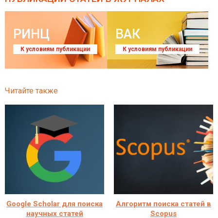
РИНЦ
ВАК
К условиям публикации
К условиям публикации
Читайте также
Google Scholar для поиска
Алгоритм поиска статей в
научных статей
Scopus