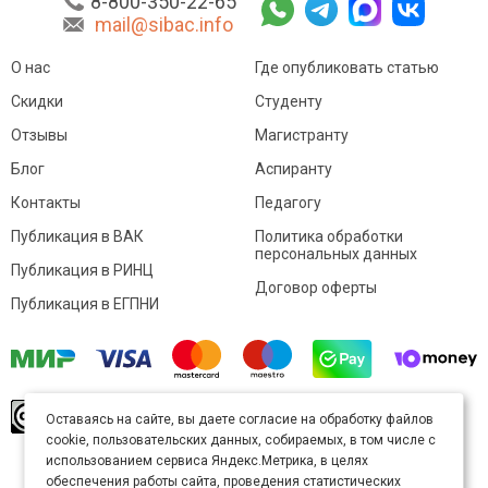
8-800-350-22-65
mail@sibac.info
О нас
Где опубликовать статью
Скидки
Студенту
Отзывы
Магистранту
Блог
Аспиранту
Контакты
Педагогу
Публикация в ВАК
Политика обработки
персональных данных
Публикация в РИНЦ
Договор оферты
Публикация в ЕГПНИ
© Sibac.info 2026. Все права защищены.
Это
Оставаясь на сайте, вы даете согласие на обработку файлов
произведение доступно по
лицензии Creative
cookie, пользовательских данных, собираемых, в том числе с
Commons «Attribution» («Атрибуция») 4.0
Непортированная
.
использованием сервиса Яндекс.Метрика, в целях
Карта сайта
обеспечения работы сайта, проведения статистических