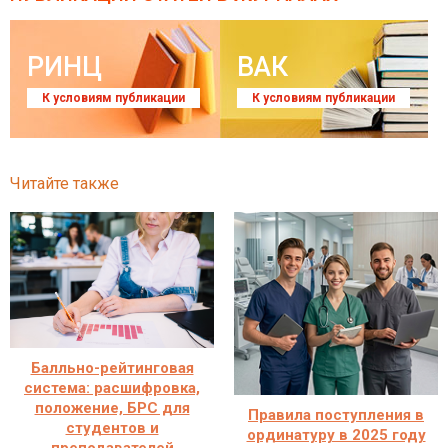
РИНЦ
ВАК
К условиям публикации
К условиям публикации
Читайте также
Балльно-рейтинговая
система: расшифровка,
положение, БРС для
Правила поступления в
студентов и
ординатуру в 2025 году