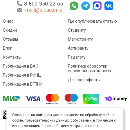
8-800-350-22-65
mail@sibac.info
О нас
Где опубликовать статью
Скидки
Студенту
Отзывы
Магистранту
Блог
Аспиранту
Контакты
Педагогу
Публикация в ВАК
Политика обработки
персональных данных
Публикация в РИНЦ
Договор оферты
Публикация в ЕГПНИ
© Sibac.info 2026. Все права защищены.
Это
Оставаясь на сайте, вы даете согласие на обработку файлов
произведение доступно по
лицензии Creative
cookie, пользовательских данных, собираемых, в том числе с
Commons «Attribution» («Атрибуция») 4.0
Непортированная
.
использованием сервиса Яндекс.Метрика, в целях