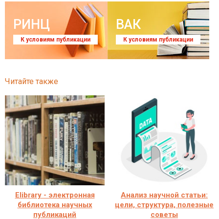
РИНЦ
ВАК
К условиям публикации
К условиям публикации
Читайте также
Elibrary - электронная
Анализ научной статьи:
библиотека научных
цели, структура, полезные
публикаций
советы