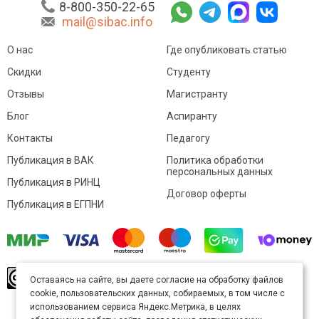
8-800-350-22-65
mail@sibac.info
О нас
Где опубликовать статью
Скидки
Студенту
Отзывы
Магистранту
Блог
Аспиранту
Контакты
Педагогу
Публикация в ВАК
Политика обработки
персональных данных
Публикация в РИНЦ
Договор оферты
Публикация в ЕГПНИ
© Sibac.info 2026. Все права защищены.
Это
Оставаясь на сайте, вы даете согласие на обработку файлов
произведение доступно по
лицензии Creative
cookie, пользовательских данных, собираемых, в том числе с
Commons «Attribution» («Атрибуция») 4.0
Непортированная
.
использованием сервиса Яндекс.Метрика, в целях
Карта сайта