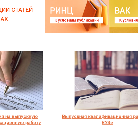
РИНЦ
ВАК
ЦИИ СТАТЕЙ
ЛАХ
К условиям публикации
К услови
ия на выпускную
Выпускная квалификационная ра
кационную работу
ВУЗе