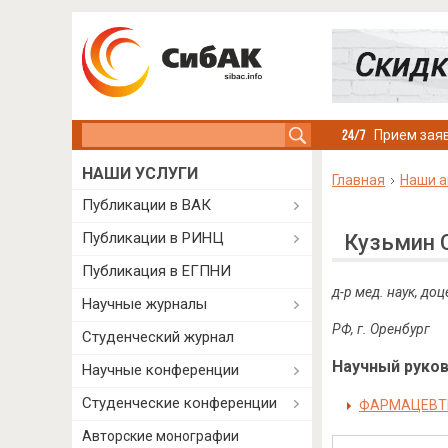
Search this site
Прием заяв
НАШИ УСЛУГИ
Главная
Наши а
Публикации в ВАК
Публикации в РИНЦ
Кузьмин 
Публикация в ЕГПНИ
д-р мед. наук
, до
Научные журналы
РФ, г. Оренбург
Студенческий журнал
Научный руково
Научные конференции
Студенческие конференции
ФАРМАЦЕВТИ
Авторские монографии