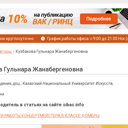
ок круглосуточно
График работы офиса: с 9:00 до 21:00 Нск (
вторы
Кузбакова Гульнара Жанабергеновна
а Гульнара Жанабергеновна
едения, доц., Казахский Национальный Университет Искусств,
ана
дитель в статьях на сайте sibac.info
И РАБОТЫ КОНЦЕРТМЕЙСТЕРА В КЛАССЕ ДОМБРЫ