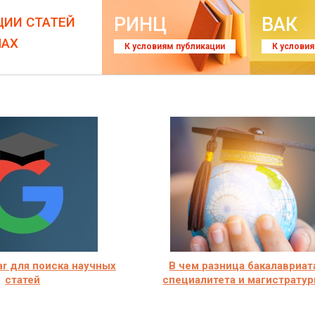
РИНЦ
ВАК
ЦИИ СТАТЕЙ
ЛАХ
К условиям публикации
К услови
ar для поиска научных
В чем разница бакалавриат
статей
специалитета и магистрату