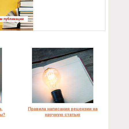
ям публикации
а,
Правила написания рецензии на
ры?
научную статью