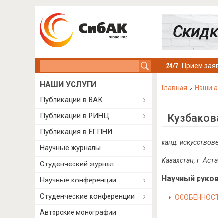
Search this site
Прием заяв
НАШИ УСЛУГИ
Главная
Наши а
Публикации в ВАК
Публикации в РИНЦ
Кузбаков
Публикация в ЕГПНИ
канд. искусствов
Научные журналы
Казахстан, г. Аст
Студенческий журнал
Научный руково
Научные конференции
Студенческие конференции
ОСОБЕННОСТ
Авторские монографии