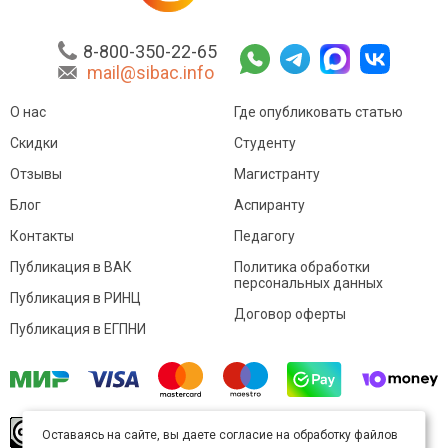
8-800-350-22-65
mail@sibac.info
О нас
Где опубликовать статью
Скидки
Студенту
Отзывы
Магистранту
Блог
Аспиранту
Контакты
Педагогу
Публикация в ВАК
Политика обработки
персональных данных
Публикация в РИНЦ
Договор оферты
Публикация в ЕГПНИ
© Sibac.info 2026. Все права защищены.
Это
Оставаясь на сайте, вы даете согласие на обработку файлов
произведение доступно по
лицензии Creative