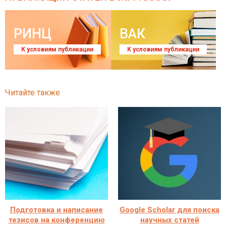
РИНЦ
ВАК
К условиям публикации
К условиям публикации
Читайте также
Подготовка и написание
Google Scholar для поиска
тезисов на конференцию
научных статей