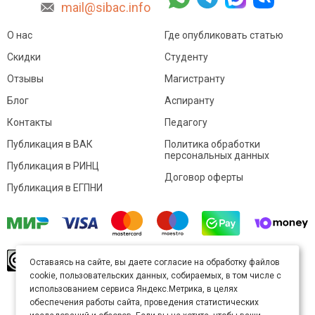
mail@sibac.info
О нас
Где опубликовать статью
Скидки
Студенту
Отзывы
Магистранту
Блог
Аспиранту
Контакты
Педагогу
Публикация в ВАК
Политика обработки
персональных данных
Публикация в РИНЦ
Договор оферты
Публикация в ЕГПНИ
© Sibac.info 2026. Все права защищены.
Это
Оставаясь на сайте, вы даете согласие на обработку файлов
произведение доступно по
лицензии Creative
cookie, пользовательских данных, собираемых, в том числе с
Commons «Attribution» («Атрибуция») 4.0
Непортированная
.
использованием сервиса Яндекс.Метрика, в целях
Карта сайта
обеспечения работы сайта, проведения статистических