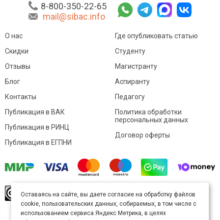
8-800-350-22-65
mail@sibac.info
О нас
Где опубликовать статью
Скидки
Студенту
Отзывы
Магистранту
Блог
Аспиранту
Контакты
Педагогу
Публикация в ВАК
Политика обработки
персональных данных
Публикация в РИНЦ
Договор оферты
Публикация в ЕГПНИ
© Sibac.info 2026. Все права защищены.
Это
Оставаясь на сайте, вы даете согласие на обработку файлов
произведение доступно по
лицензии Creative
cookie, пользовательских данных, собираемых, в том числе с
Commons «Attribution» («Атрибуция») 4.0
Непортированная
.
использованием сервиса Яндекс.Метрика, в целях