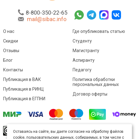
8-800-350-22-65
mail@sibac.info
О нас
Где опубликовать статью
Скидки
Студенту
Отзывы
Магистранту
Блог
Аспиранту
Контакты
Педагогу
Публикация в ВАК
Политика обработки
персональных данных
Публикация в РИНЦ
Договор оферты
Публикация в ЕГПНИ
© Sibac.info 2026. Все права защищены.
Это
Оставаясь на сайте, вы даете согласие на обработку файлов
произведение доступно по
лицензии Creative
cookie, пользовательских данных, собираемых, в том числе с
Commons «Attribution» («Атрибуция») 4.0