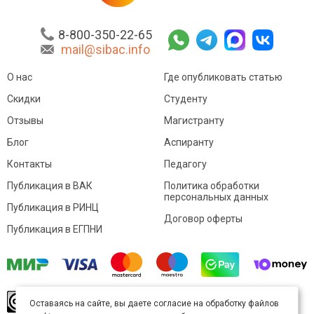
8-800-350-22-65
mail@sibac.info
О нас
Где опубликовать статью
Скидки
Студенту
Отзывы
Магистранту
Блог
Аспиранту
Контакты
Педагогу
Публикация в ВАК
Политика обработки
персональных данных
Публикация в РИНЦ
Договор оферты
Публикация в ЕГПНИ
© Sibac.info 2026. Все права защищены.
Это
Оставаясь на сайте, вы даете согласие на обработку файлов
произведение доступно по
лицензии Creative