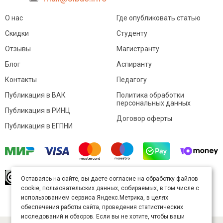
О нас
Где опубликовать статью
Скидки
Студенту
Отзывы
Магистранту
Блог
Аспиранту
Контакты
Педагогу
Публикация в ВАК
Политика обработки
персональных данных
Публикация в РИНЦ
Договор оферты
Публикация в ЕГПНИ
© Sibac.info 2026. Все права защищены.
Это
Оставаясь на сайте, вы даете согласие на обработку файлов
произведение доступно по
лицензии Creative
cookie, пользовательских данных, собираемых, в том числе с
Commons «Attribution» («Атрибуция») 4.0
Непортированная
.
использованием сервиса Яндекс.Метрика, в целях
Карта сайта
обеспечения работы сайта, проведения статистических
исследований и обзоров. Если вы не хотите, чтобы ваши