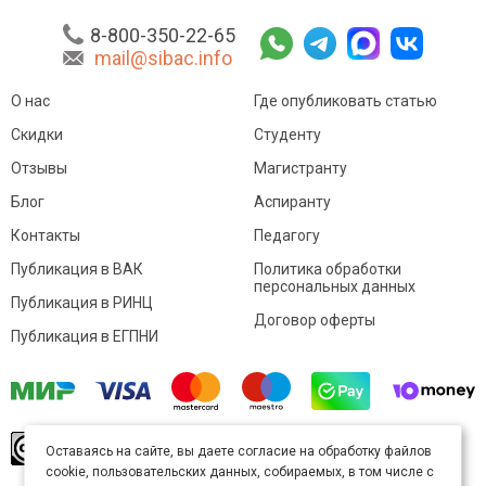
8-800-350-22-65
mail@sibac.info
О нас
Где опубликовать статью
Скидки
Студенту
Отзывы
Магистранту
Блог
Аспиранту
Контакты
Педагогу
Публикация в ВАК
Политика обработки
персональных данных
Публикация в РИНЦ
Договор оферты
Публикация в ЕГПНИ
© Sibac.info 2026. Все права защищены.
Это
Оставаясь на сайте, вы даете согласие на обработку файлов
произведение доступно по
лицензии Creative
cookie, пользовательских данных, собираемых, в том числе с
Commons «Attribution» («Атрибуция») 4.0