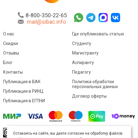
8-800-350-22-65
mail@sibac.info
О нас
Где опубликовать статью
Скидки
Студенту
Отзывы
Магистранту
Блог
Аспиранту
Контакты
Педагогу
Публикация в ВАК
Политика обработки
персональных данных
Публикация в РИНЦ
Договор оферты
Публикация в ЕГПНИ
© Sibac.info 2026. Все права защищены.
Это
Оставаясь на сайте, вы даете согласие на обработку файлов
произведение доступно по
лицензии Creative