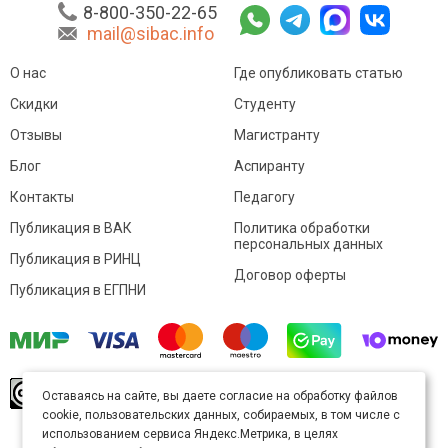
8-800-350-22-65
mail@sibac.info
О нас
Где опубликовать статью
Скидки
Студенту
Отзывы
Магистранту
Блог
Аспиранту
Контакты
Педагогу
Публикация в ВАК
Политика обработки
персональных данных
Публикация в РИНЦ
Договор оферты
Публикация в ЕГПНИ
© Sibac.info 2026. Все права защищены.
Это
Оставаясь на сайте, вы даете согласие на обработку файлов
произведение доступно по
лицензии Creative
cookie, пользовательских данных, собираемых, в том числе с
Commons «Attribution» («Атрибуция») 4.0
Непортированная
.
использованием сервиса Яндекс.Метрика, в целях