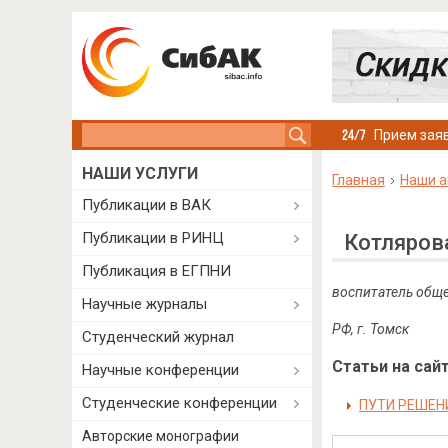
Search this site
Прием заяв
НАШИ УСЛУГИ
Главная
Наши а
Публикации в ВАК
Публикации в РИНЦ
Котляров
Публикация в ЕГПНИ
воспитатель обще
Научные журналы
РФ
,
г
.
Томск
Студенческий журнал
Статьи на сайт
Научные конференции
Студенческие конференции
ПУТИ РЕШЕН
Авторские монографии