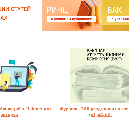
РИНЦ
ВАК
ЦИИ СТАТЕЙ
ЛАХ
К условиям публикации
К услови
ликаций в ELibrary для
Журналы ВАК разделили на ква
авторов
(к1, к2, к3)