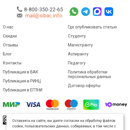
8-800-350-22-65
mail@sibac.info
О нас
Где опубликовать статью
Скидки
Студенту
Отзывы
Магистранту
Блог
Аспиранту
Контакты
Педагогу
Публикация в ВАК
Политика обработки
персональных данных
Публикация в РИНЦ
Договор оферты
Публикация в ЕГПНИ
© Sibac.info 2026. Все права защищены.
Это
Оставаясь на сайте, вы даете согласие на обработку файлов
произведение доступно по
лицензии Creative
cookie, пользовательских данных, собираемых, в том числе с
Commons «Attribution» («Атрибуция») 4.0