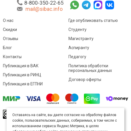
8-800-350-22-65
mail@sibac.info
О нас
Где опубликовать статью
Скидки
Студенту
Отзывы
Магистранту
Блог
Аспиранту
Контакты
Педагогу
Публикация в ВАК
Политика обработки
персональных данных
Публикация в РИНЦ
Договор оферты
Публикация в ЕГПНИ
© Sibac.info 2026. Все права защищены.
Это
Оставаясь на сайте, вы даете согласие на обработку файлов
произведение доступно по
лицензии Creative
cookie, пользовательских данных, собираемых, в том числе с
Commons «Attribution» («Атрибуция») 4.0
Непортированная
.
использованием сервиса Яндекс.Метрика, в целях
Карта сайта