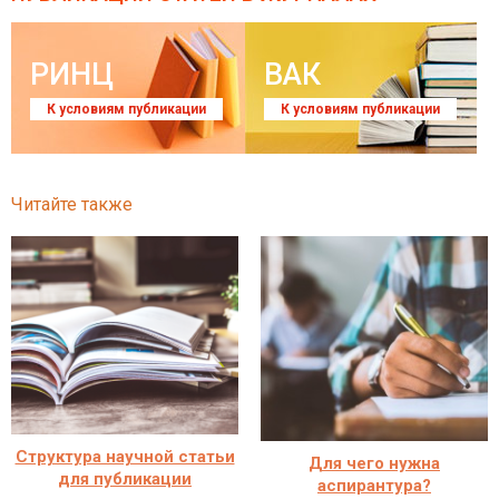
РИНЦ
ВАК
К условиям публикации
К условиям публикации
Читайте также
Структура научной статьи
Для чего нужна
для публикации
аспирантура?