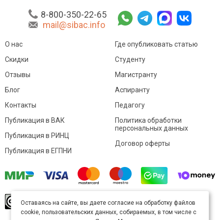
8-800-350-22-65
mail@sibac.info
О нас
Где опубликовать статью
Скидки
Студенту
Отзывы
Магистранту
Блог
Аспиранту
Контакты
Педагогу
Публикация в ВАК
Политика обработки
персональных данных
Публикация в РИНЦ
Договор оферты
Публикация в ЕГПНИ
© Sibac.info 2026. Все права защищены.
Это
Оставаясь на сайте, вы даете согласие на обработку файлов
произведение доступно по
лицензии Creative
cookie, пользовательских данных, собираемых, в том числе с
Commons «Attribution» («Атрибуция») 4.0