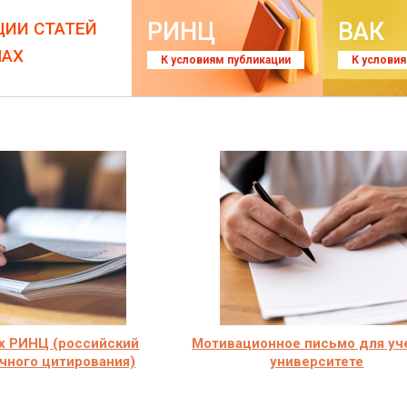
РИНЦ
ВАК
ЦИИ СТАТЕЙ
ЛАХ
К условиям публикации
К услови
х РИНЦ (российский
Мотивационное письмо для уч
чного цитирования)
университете