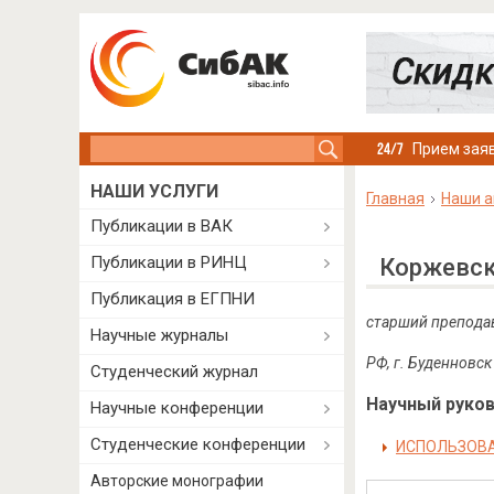
Search this site
Прием заяв
НАШИ УСЛУГИ
Главная
Наши а
Публикации в ВАК
Публикации в РИНЦ
Коржевск
Публикация в ЕГПНИ
старший препода
Научные журналы
РФ, г. Буденновск
Студенческий журнал
Научный руково
Научные конференции
Студенческие конференции
ИСПОЛЬЗОВА
Авторские монографии