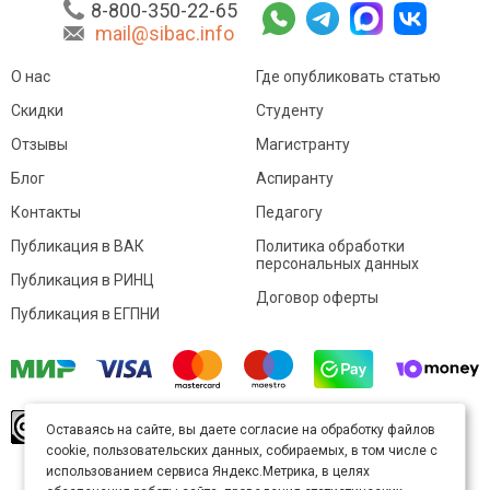
8-800-350-22-65
mail@sibac.info
О нас
Где опубликовать статью
Скидки
Студенту
Отзывы
Магистранту
Блог
Аспиранту
Контакты
Педагогу
Публикация в ВАК
Политика обработки
персональных данных
Публикация в РИНЦ
Договор оферты
Публикация в ЕГПНИ
© Sibac.info 2026. Все права защищены.
Это
Оставаясь на сайте, вы даете согласие на обработку файлов
произведение доступно по
лицензии Creative
cookie, пользовательских данных, собираемых, в том числе с
Commons «Attribution» («Атрибуция») 4.0
Непортированная
.
использованием сервиса Яндекс.Метрика, в целях
Карта сайта