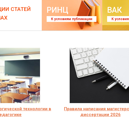
РИНЦ
ВАК
ЦИИ СТАТЕЙ
ЛАХ
К условиям публикации
К услови
огической технологии в
Правила написания магистер
едагогике
диссертации 2026