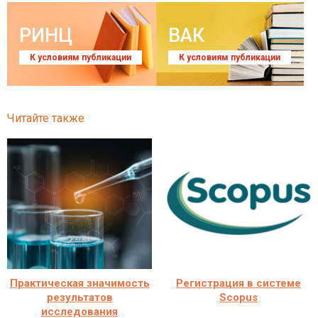
РИНЦ
ВАК
К условиям публикации
К условиям публикации
Читайте также
Практическая значимость
Регистрация в системе
результатов
Scopus
исследования