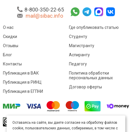
8-800-350-22-65
mail@sibac.info
О нас
Где опубликовать статью
Скидки
Студенту
Отзывы
Магистранту
Блог
Аспиранту
Контакты
Педагогу
Публикация в ВАК
Политика обработки
персональных данных
Публикация в РИНЦ
Договор оферты
Публикация в ЕГПНИ
© Sibac.info 2026. Все права защищены.
Это
Оставаясь на сайте, вы даете согласие на обработку файлов
произведение доступно по
лицензии Creative
cookie, пользовательских данных, собираемых, в том числе с
Commons «Attribution» («Атрибуция») 4.0