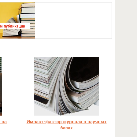
ям публикации
 на
Импакт-фактор журнала в научных
базах