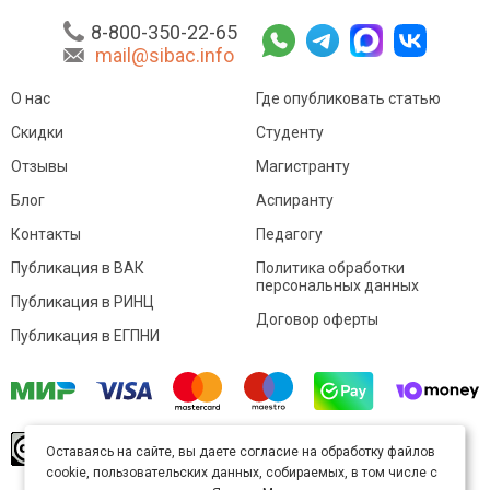
8-800-350-22-65
mail@sibac.info
О нас
Где опубликовать статью
Скидки
Студенту
Отзывы
Магистранту
Блог
Аспиранту
Контакты
Педагогу
Публикация в ВАК
Политика обработки
персональных данных
Публикация в РИНЦ
Договор оферты
Публикация в ЕГПНИ
© Sibac.info 2026. Все права защищены.
Это
Оставаясь на сайте, вы даете согласие на обработку файлов
произведение доступно по
лицензии Creative
cookie, пользовательских данных, собираемых, в том числе с
Commons «Attribution» («Атрибуция») 4.0