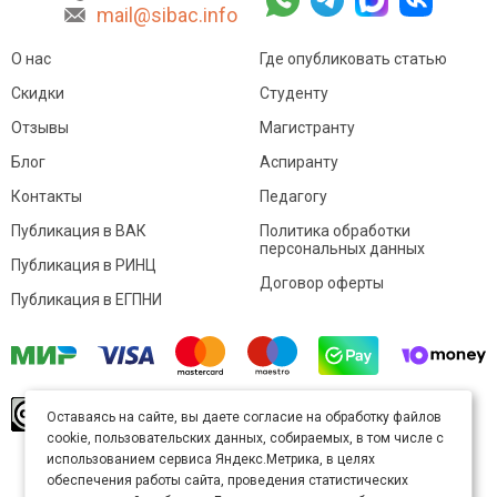
mail@sibac.info
О нас
Где опубликовать статью
Скидки
Студенту
Отзывы
Магистранту
Блог
Аспиранту
Контакты
Педагогу
Публикация в ВАК
Политика обработки
персональных данных
Публикация в РИНЦ
Договор оферты
Публикация в ЕГПНИ
© Sibac.info 2026. Все права защищены.
Это
Оставаясь на сайте, вы даете согласие на обработку файлов
произведение доступно по
лицензии Creative
cookie, пользовательских данных, собираемых, в том числе с
Commons «Attribution» («Атрибуция») 4.0
Непортированная
.
использованием сервиса Яндекс.Метрика, в целях
Карта сайта
обеспечения работы сайта, проведения статистических