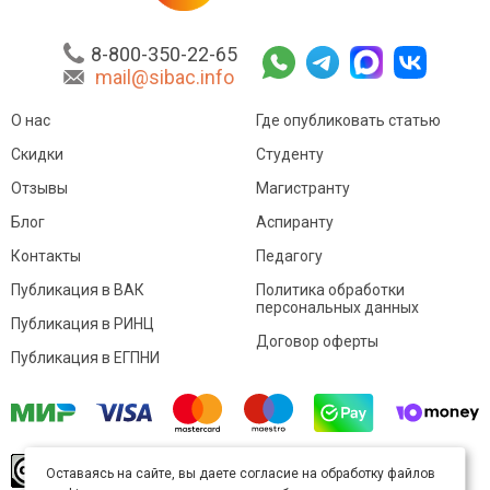
8-800-350-22-65
mail@sibac.info
О нас
Где опубликовать статью
Скидки
Студенту
Отзывы
Магистранту
Блог
Аспиранту
Контакты
Педагогу
Публикация в ВАК
Политика обработки
персональных данных
Публикация в РИНЦ
Договор оферты
Публикация в ЕГПНИ
© Sibac.info 2026. Все права защищены.
Это
Оставаясь на сайте, вы даете согласие на обработку файлов
произведение доступно по
лицензии Creative