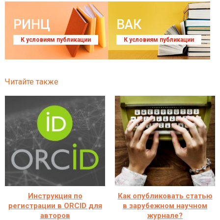
РИНЦ
ВАК
К условиям публикации
К условиям публикации
Читайте также
Инструкция по
Как опубликовать статью
регистрации в ORCID для
в зарубежном научном
авторов
журнале?