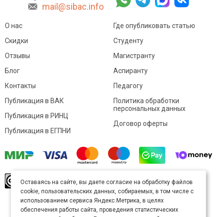
mail@sibac.info
О нас
Где опубликовать статью
Скидки
Студенту
Отзывы
Магистранту
Блог
Аспиранту
Контакты
Педагогу
Публикация в ВАК
Политика обработки
персональных данных
Публикация в РИНЦ
Договор оферты
Публикация в ЕГПНИ
© Sibac.info 2026. Все права защищены.
Это
Оставаясь на сайте, вы даете согласие на обработку файлов
произведение доступно по
лицензии Creative
cookie, пользовательских данных, собираемых, в том числе с
Commons «Attribution» («Атрибуция») 4.0
Непортированная
.
использованием сервиса Яндекс.Метрика, в целях
Карта сайта
обеспечения работы сайта, проведения статистических