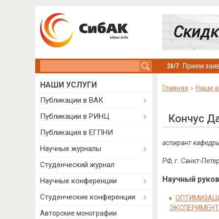
Search this site
Прием заяв
НАШИ УСЛУГИ
Главная
Наши а
Публикации в ВАК
Публикации в РИНЦ
Кончус Д
Публикация в ЕГПНИ
аспирант кафедры
Научные журналы
РФ, г. Санкт-Пете
Студенческий журнал
Научный руково
Научные конференции
Студенческие конференции
ОПТИМИЗАЦИ
ЭКСПЕРИМЕНТ
Авторские монографии