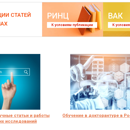
РИНЦ
ВАК
ЦИИ СТАТЕЙ
ЛАХ
К условиям публикации
К услови
учные статьи и работы
Обучение в докторантуре в Р
их исследований