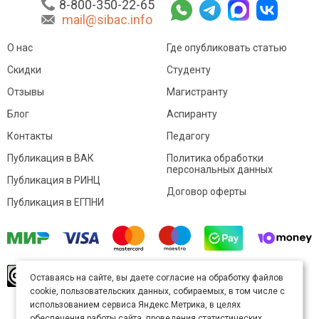
8-800-350-22-65
mail@sibac.info
О нас
Где опубликовать статью
Скидки
Студенту
Отзывы
Магистранту
Блог
Аспиранту
Контакты
Педагогу
Публикация в ВАК
Политика обработки
персональных данных
Публикация в РИНЦ
Договор оферты
Публикация в ЕГПНИ
© Sibac.info 2026. Все права защищены.
Это
Оставаясь на сайте, вы даете согласие на обработку файлов
произведение доступно по
лицензии Creative
cookie, пользовательских данных, собираемых, в том числе с
Commons «Attribution» («Атрибуция») 4.0
Непортированная
.
использованием сервиса Яндекс.Метрика, в целях
Карта сайта
обеспечения работы сайта, проведения статистических