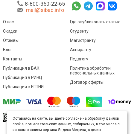
8-800-350-22-65
mail@sibac.info
О нас
Где опубликовать статью
Скидки
Студенту
Отзывы
Магистранту
Блог
Аспиранту
Контакты
Педагогу
Публикация в ВАК
Политика обработки
персональных данных
Публикация в РИНЦ
Договор оферты
Публикация в ЕГПНИ
© Sibac.info 2026. Все права защищены.
Это
Оставаясь на сайте, вы даете согласие на обработку файлов
произведение доступно по
лицензии Creative
cookie, пользовательских данных, собираемых, в том числе с
Commons «Attribution» («Атрибуция») 4.0
Непортированная
.
использованием сервиса Яндекс.Метрика, в целях