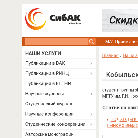
Search this site
Прием заяв
НАШИ УСЛУГИ
Главная
Наши а
Публикации в ВАК
Публикации в РИНЦ
Кобыльск
Публикация в ЕГПНИ
студент группы 
Научные журналы
МГТУ им. Г.И. Нос
Студенческий журнал
Статьи на сайт
Научные конференции
ПОДХОДЫ К 
Студенческие конференции
РЫНКАХ ИНФ
Авторские монографии