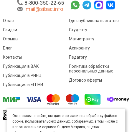
8-800-350-22-65
mail@sibac.info
О нас
Где опубликовать статью
Скидки
Студенту
Отзывы
Магистранту
Блог
Аспиранту
Контакты
Педагогу
Публикация в ВАК
Политика обработки
персональных данных
Публикация в РИНЦ
Договор оферты
Публикация в ЕГПНИ
© Sibac.info 2026. Все права защищены.
Это
Оставаясь на сайте, вы даете согласие на обработку файлов
произведение доступно по
лицензии Creative
cookie, пользовательских данных, собираемых, в том числе с
Commons «Attribution» («Атрибуция») 4.0
Непортированная
.
использованием сервиса Яндекс.Метрика, в целях
Карта сайта