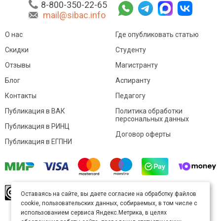
8-800-350-22-65
mail@sibac.info
О нас
Где опубликовать статью
Скидки
Студенту
Отзывы
Магистранту
Блог
Аспиранту
Контакты
Педагогу
Публикация в ВАК
Политика обработки
персональных данных
Публикация в РИНЦ
Договор оферты
Публикация в ЕГПНИ
© Sibac.info 2026. Все права защищены.
Это
Оставаясь на сайте, вы даете согласие на обработку файлов
произведение доступно по
лицензии Creative
cookie, пользовательских данных, собираемых, в том числе с
Commons «Attribution» («Атрибуция») 4.0
Непортированная
.
использованием сервиса Яндекс.Метрика, в целях
Карта сайта