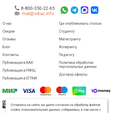
8-800-350-22-65
mail@sibac.info
О нас
Где опубликовать статью
Скидки
Студенту
Отзывы
Магистранту
Блог
Аспиранту
Контакты
Педагогу
Публикация в ВАК
Политика обработки
персональных данных
Публикация в РИНЦ
Договор оферты
Публикация в ЕГПНИ
© Sibac.info 2026. Все права защищены.
Это
Оставаясь на сайте, вы даете согласие на обработку файлов
произведение доступно по
лицензии Creative
cookie, пользовательских данных, собираемых, в том числе с
Commons «Attribution» («Атрибуция») 4.0