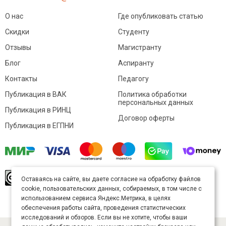
О нас
Где опубликовать статью
Скидки
Студенту
Отзывы
Магистранту
Блог
Аспиранту
Контакты
Педагогу
Публикация в ВАК
Политика обработки
персональных данных
Публикация в РИНЦ
Договор оферты
Публикация в ЕГПНИ
© Sibac.info 2026. Все права защищены.
Это
Оставаясь на сайте, вы даете согласие на обработку файлов
произведение доступно по
лицензии Creative
cookie, пользовательских данных, собираемых, в том числе с
Commons «Attribution» («Атрибуция») 4.0
Непортированная
.
использованием сервиса Яндекс.Метрика, в целях
Карта сайта
обеспечения работы сайта, проведения статистических
исследований и обзоров. Если вы не хотите, чтобы ваши