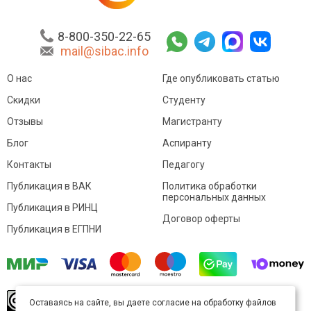
8-800-350-22-65
mail@sibac.info
О нас
Где опубликовать статью
Скидки
Студенту
Отзывы
Магистранту
Блог
Аспиранту
Контакты
Педагогу
Публикация в ВАК
Политика обработки
персональных данных
Публикация в РИНЦ
Договор оферты
Публикация в ЕГПНИ
© Sibac.info 2026. Все права защищены.
Это
Оставаясь на сайте, вы даете согласие на обработку файлов
произведение доступно по
лицензии Creative