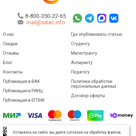
8-800-350-22-65
mail@sibac.info
О нас
Где опубликовать статью
Скидки
Студенту
Отзывы
Магистранту
Блог
Аспиранту
Контакты
Педагогу
Публикация в ВАК
Политика обработки
персональных данных
Публикация в РИНЦ
Договор оферты
Публикация в ЕГПНИ
© Sibac.info 2026. Все права защищены.
Это
Оставаясь на сайте, вы даете согласие на обработку файлов
произведение доступно по
лицензии Creative