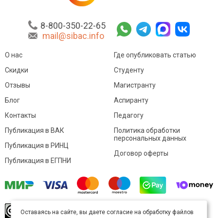
8-800-350-22-65
mail@sibac.info
О нас
Где опубликовать статью
Скидки
Студенту
Отзывы
Магистранту
Блог
Аспиранту
Контакты
Педагогу
Публикация в ВАК
Политика обработки
персональных данных
Публикация в РИНЦ
Договор оферты
Публикация в ЕГПНИ
© Sibac.info 2026. Все права защищены.
Это
Оставаясь на сайте, вы даете согласие на обработку файлов
произведение доступно по
лицензии Creative