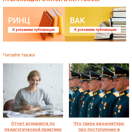
РИНЦ
ВАК
К условиям публикации
К условиям публикации
Читайте также
Отчет аспиранта по
Что такое адъюнктура:
педагогической практике
про поступление в