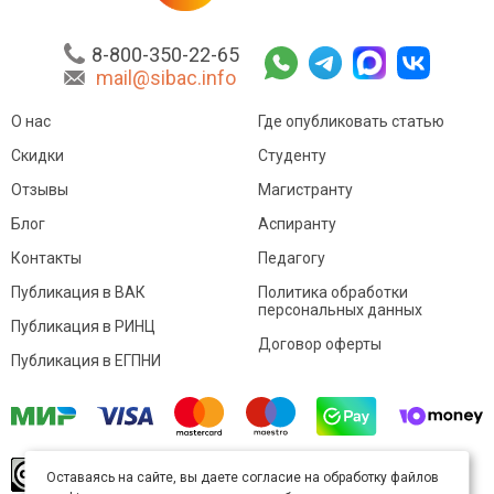
8-800-350-22-65
mail@sibac.info
О нас
Где опубликовать статью
Скидки
Студенту
Отзывы
Магистранту
Блог
Аспиранту
Контакты
Педагогу
Публикация в ВАК
Политика обработки
персональных данных
Публикация в РИНЦ
Договор оферты
Публикация в ЕГПНИ
© Sibac.info 2026. Все права защищены.
Это
Оставаясь на сайте, вы даете согласие на обработку файлов
произведение доступно по
лицензии Creative