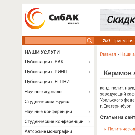
Search this site
Прием заяв
НАШИ УСЛУГИ
Главная
Наши а
Публикации в ВАК
Публикации в РИНЦ
Керимов 
Публикация в ЕГПНИ
канд. полит. наук,
Научные журналы
заведующий кафе
Уральского феде
Студенческий журнал
г. Екатеринбург
Научные конференции
Статьи на сайт
Студенческие конференции
Политический
Авторские монографии