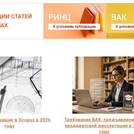
РИНЦ
ВАК
ЦИИ СТАТЕЙ
ЛАХ
К условиям публикации
К услови
Требования ВАК, предъявляе
ящие в Scopus в 2026
кандидатской диссертации в 
году
году