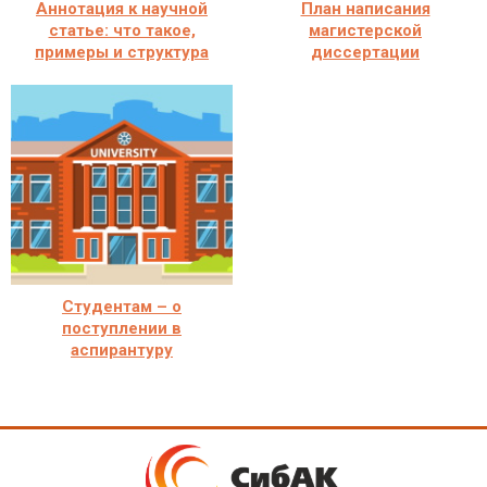
Аннотация к научной
План написания
статье: что такое,
магистерской
примеры и структура
диссертации
Студентам – о
поступлении в
аспирантуру